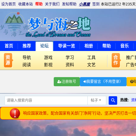
设为首页
收藏本站
帮助
关于我们
发帖帮助
小黑屋
签到
本站已运行2 年235天 
首页
推荐
论坛
导读一览
相册
帮助
音乐
资
合
导航
游戏
学习
工具
推广
源
作
阅读
影视
资料
文艺
广告
注册账号
我要留言（不用登录）
热搜:
资
帖子
搜
响应国家政策，配合国家有关部门“净网”行动，坚决严厉打击一
索