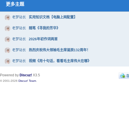
更多主题
老梦站长
实用知识文档【电脑上网配置】
老梦站长
随笔《寻我的芳华》
老梦站长
2026年初作词两首
老梦站长
热烈庆祝伟大领袖毛主席诞辰132周年！
老梦站长
视频《用十句话，看看毛主席伟大在哪》
Powered by
Discuz!
X3.5
© 2001-2026
Discuz! Team
.